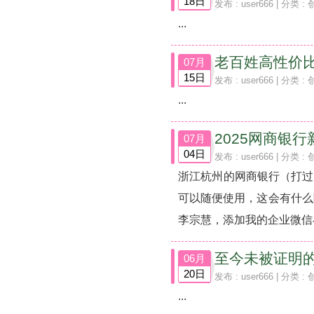
18日
发布 :
user666
| 分类 :
...
老百姓高性价
07月
15日
发布 :
user666
| 分类 :
...
2025网商银
07月
04日
发布 :
user666
| 分类 :
浙江杭州的网商银行（打过来的
可以随便使用，这会有什么
李宗慧，添加我的企业微信与我
至今未被证明
06月
20日
发布 :
user666
| 分类 :
...