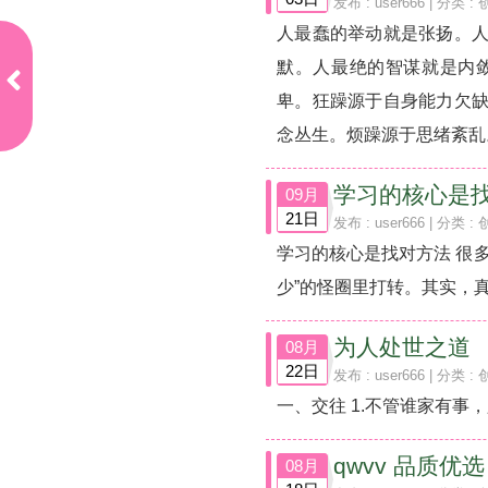
发布 :
user666
| 分类 :
人最蠢的举动就是张扬。
上
默。人最绝的智谋就是内
一
卑。狂躁源于自身能力欠
页
内
念丛生。烦躁源于思绪紊乱。.
容
更
精
学习的核心是
09月
彩
21日
发布 :
user666
| 分类 :
上
一
学习的核心是找对方法 很
页
少”的怪圈里打转。其实，真
为人处世之道
08月
22日
发布 :
user666
| 分类 :
一、交往 1.不管谁家有事
qwvv 品质
08月