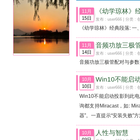
《幼学琼林》
11月
15日
发布 :
user666
| 分类 :
《幼学琼林》经典段落: 一、
音频功放三极
11月
14日
发布 :
user666
| 分类 :
音频功放三极管配对与参数要求
Win10不能
10月
10日
发布 :
user666
| 分类 :
Win10不能启动投影到此电脑
询都支持Miracast，如: Mira
器”。一直提示“安装失败”方法与过程:
人性与智慧
10月
03日