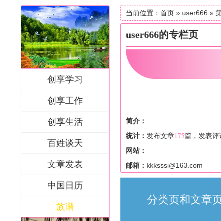
当前位置：
首页
» user666 »
user666的专栏页
创享学习
创享工作
创享生活
简介：
175
统计：
发布文章
篇，发表评
百姓谈天
网站：
文章发表
邮箱：
kkksssi@163.com
中国日历
分类页和文章页
族谱