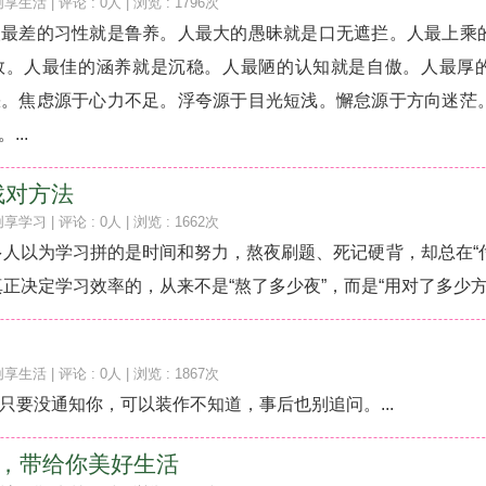
创享生活
| 评论 : 0人 | 浏览 : 1796次
人最差的习性就是鲁养。人最大的愚昧就是口无遮拦。人最上乘
敛。人最佳的涵养就是沉稳。人最陋的认知就是自傲。人最厚
缺。焦虑源于心力不足。浮夸源于目光短浅。懈怠源于方向迷茫
..
找对方法
创享学习
| 评论 : 0人 | 浏览 : 1662次
多人以为学习拼的是时间和努力，熬夜刷题、死记硬背，却总在“
正决定学习效率的，从来不是“熬了多少夜”，而是“用对了多少方法”
创享生活
| 评论 : 0人 | 浏览 : 1867次
，只要没通知你，可以装作不知道，事后也别追问。...
优选，带给你美好生活