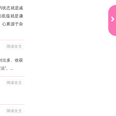
的状态就是减
下
的底蕴就是谦
一
。心累源于杂
页
内
容
更
精
阅读全文
彩
下
一
付出多、收获
页
。...
阅读全文
阅读全文