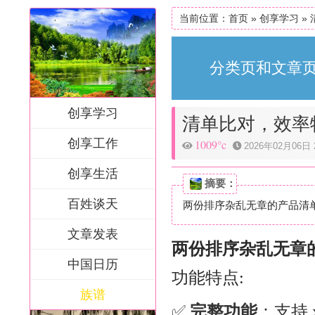
当前位置：
首页
»
创享学习
»
分类页和文章页
创享学习
清单比对，效率
创享工作
1009°c
2026年02月06日 2
创享生活
摘要：
百姓谈天
两份排序杂乱无章的产品清单
文章发表
两份排序杂乱无章
中国日历
功能特点:
族谱
✅
完整功能
：支持.xl