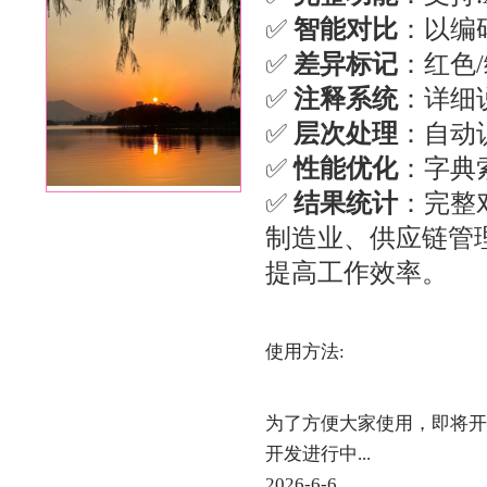
✅
智能对比
：以编
✅
差异标记
：红色
✅
注释系统
：详细
✅
层次处理
：自动
✅
性能优化
：字典
✅
结果统计
：完整
制造业、供应链管
提高工作效率。
使用方法:
为了方便大家使用，即将开
开发进行中...
2026-6-6