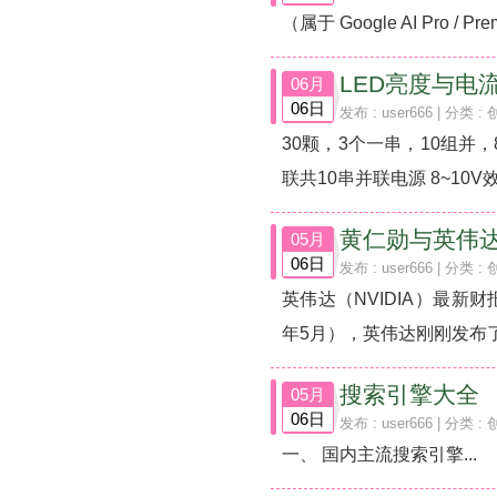
（属于 Google AI Pro / 
LED亮度与电
06月
06日
发布 :
user666
| 分类 :
30颗，3个一串，10组并，
联共10串并联电源 8~10V效果
黄仁勋与英伟达N
05月
06日
发布 :
user666
| 分类 :
英伟达（NVIDIA）最新
年5月），英伟达刚刚发布了其2
搜索引擎大全
05月
06日
发布 :
user666
| 分类 :
一、 国内主流搜索引擎...