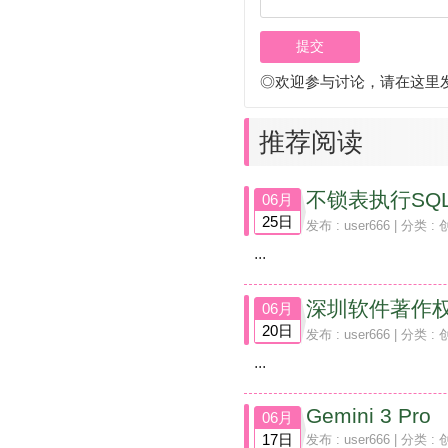
0
P
免
拆
◎欢迎参与讨论，请在这里
治
烧
机
推荐阅读
油
上
一
篇
06月
25日
发布 :
user666
| 分类 :
...
深圳软件著作权申
06月
20日
发布 :
user666
| 分类 :
...
Gemini 3 Pro
06月
17日
发布 :
user666
| 分类 :