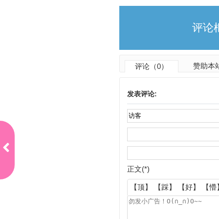
评论
赞助本
评论（0）
发表评论:
1
1
款
致
正文(*)
胜
2.
【顶】
【踩】
【好】
【懵
0
T
2
4