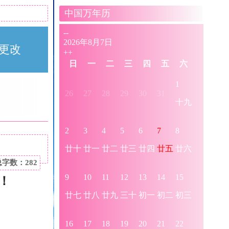
中国万年历
更改
总字数：282
！