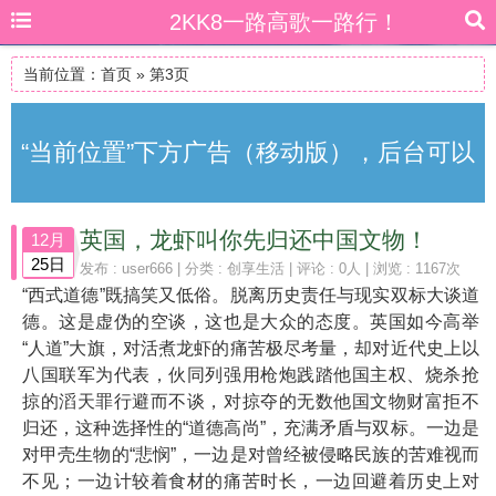
2KK8一路高歌一路行！
当前位置：
首页
» 第3页
“当前位置”下方广告（移动版），后台可以
英国，龙虾叫你先归还中国文物！
12月
自由更改
25日
发布 :
user666
| 分类 :
创享生活
| 评论 : 0人 | 浏览 : 1167次
“西式道德”既搞笑又低俗。脱离历史责任与现实双标大谈道
德。这是虚伪的空谈，这也是大众的态度。英国如今高举
“人道”大旗，对活煮龙虾的痛苦极尽考量，却对近代史上以
八国联军为代表，伙同列强用枪炮践踏他国主权、烧杀抢
掠的滔天罪行避而不谈，对掠夺的无数他国文物财富拒不
归还，这种选择性的“道德高尚”，充满矛盾与双标。一边是
对甲壳生物的“悲悯”，一边是对曾经被侵略民族的苦难视而
不见；一边计较着食材的痛苦时长，一边回避着历史上对