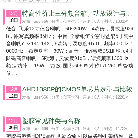
特高性价比三分频音箱、功放设计与搭配
12月
18日
发布 :
user666
| 分类 :
创享生活
| 评论 : 0人 | 浏览 : 1331次
低音: 飞乐12寸低音喇叭，60~200W，4欧姆，灵敏度92d
b，跟写真频率35Hz； 中音: 全新银笛全密封盆架5寸纯中
音喇叭YDZ145-14X，8欧姆，灵敏度91dB，频率600HZ-1
0000Hz，额定功率：30W；高音：Hivi惠威SS1II 球顶4寸
防磁高音喇叭，5欧姆，灵敏度91dB，谐振频率1300Hz，
额定功率：15W；功放:国都606单对称IRF260单管功
放。...
AHD1080P的CMOS单芯片选型与比较
12月
12日
发布 :
user666
| 分类 :
创享学习
| 评论 : 0人 | 浏览 : 1228次
...
塑胶常见种类与名称
12月
06日
发布 :
user666
| 分类 :
创享学习
| 评论 : 0人 | 浏览 : 1173次
塑胶与塑料HDPE高密度聚乙烯,可以做各种框架结构，效