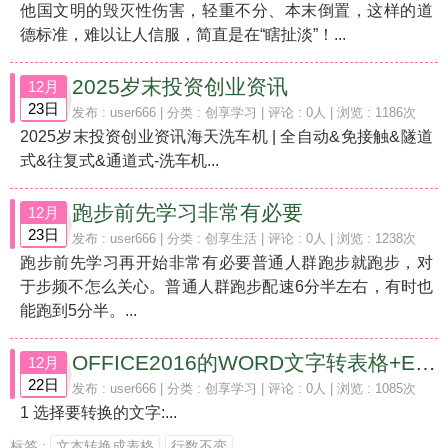
他国文明的毁灭性伤害，轻重不分、本末倒置，这样的道
德标准，难以让人信服，简直是在“瞎扯淡”！...
2025岁末投资创业资讯
12月
23日
发布 :
user666
| 分类 :
创享学习
| 评论 : 0人 | 浏览 : 1186次
2025岁末投资创业资讯海天洗车机 | 全自动&免接触&隧道
式&往复式&通道式-洗车机...
跑步前先学习非常有必要
12月
23日
发布 :
user666
| 分类 :
创享生活
| 评论 : 0人 | 浏览 : 1238次
跑步前先学习再开始非常有必要普通人群跑步就跑步，对
于步频不怎么关心。普通人群跑步配速6分半左右，有时也
能跑到5分半。...
OFFICE2016的WORD文字转表格+EXCEL技巧
12月
22日
发布 :
user666
| 分类 :
创享学习
| 评论 : 0人 | 浏览 : 1085次
1 选择要转换的文字:...
标签 :
文本转换成表格
行数不变