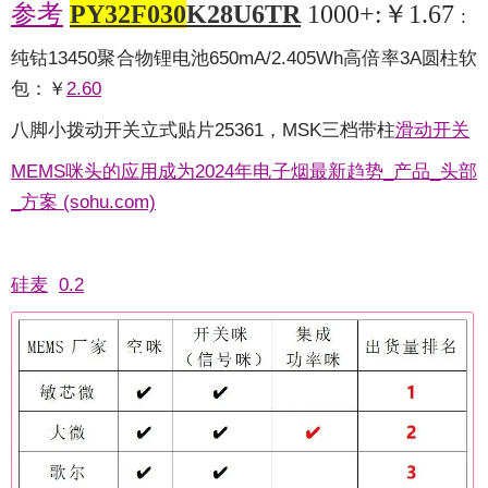
参考
PY32F030
K28U6TR
1000+:
￥1.67
:
纯钴13450聚合物锂电池650mA/2.405Wh高倍率3A圆柱软
包：
￥
2.60
八脚小拨动开关立式贴片25361，MSK三档带柱
滑动开关
MEMS咪头的应用成为2024年电子烟最新趋势_产品_头部
_方案 (sohu.com)
硅麦
0.2