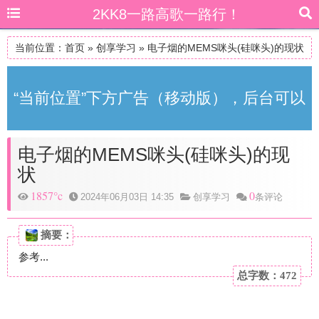
2KK8一路高歌一路行！
当前位置：
首页
»
创享学习
»
电子烟的MEMS咪头(硅咪头)的现状
“当前位置”下方广告（移动版），后台可以
电子烟的MEMS咪头(硅咪头)的现
自由更改
状
1857°c
0
2024年06月03日 14:35
创享学习
条评论
摘要：
参考...
总字数：472