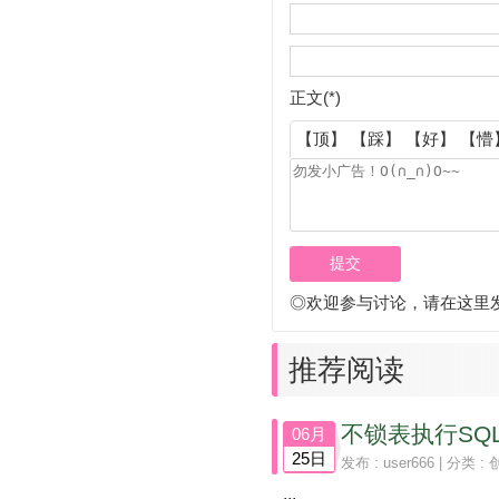
正文(*)
【顶】
【踩】
【好】
【懵
◎欢迎参与讨论，请在这里
推荐阅读
06月
25日
发布 :
user666
| 分类 :
...