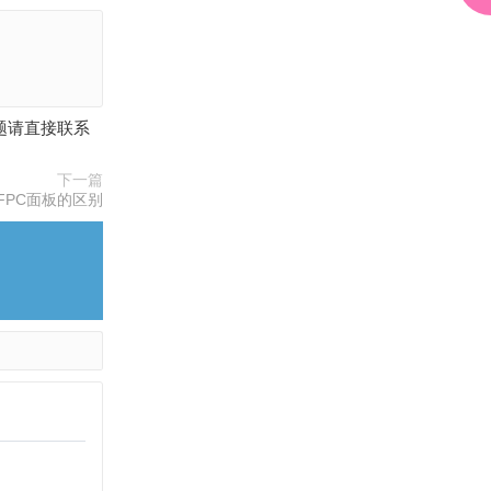
与
F
P
C
面
板
的
何问题请直接联系
区
别
下一篇
下
FPC面板的区别
一
篇