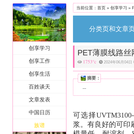
当前位置：
首页
»
创享学习
»
分类页和文章页
创享学习
PET薄膜线路
创享工作
1753°c
2024年06月04日 0
创享生活
摘要：
百姓谈天
...
文章发表
中国日历
可选择
UVTM3100-
浆。有良好的可印
族谱
模量低，耐溶剂，对