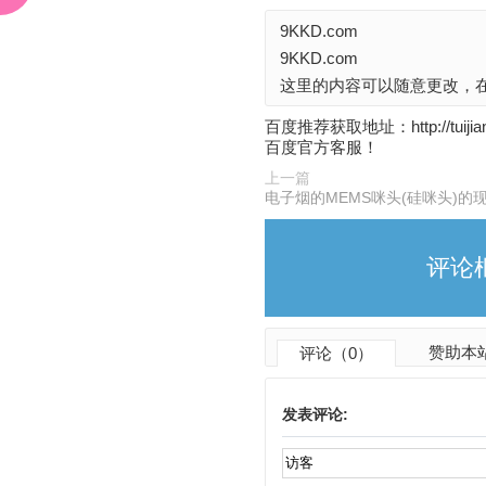
M
E
9KKD.com
M
9KKD.com
S
咪
这里的内容可以随意更改，在
头
(硅
百度推荐获取地址：http://t
咪
百度官方客服！
头)
上一篇
的
电子烟的MEMS咪头(硅咪头)的
现
状
上
评论
一
篇
赞助本
评论（0）
发表评论: