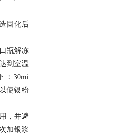
造固化后
广口瓶解冻
达到室温
：30mi
拌以使银粉
待用，并避
分次加银浆