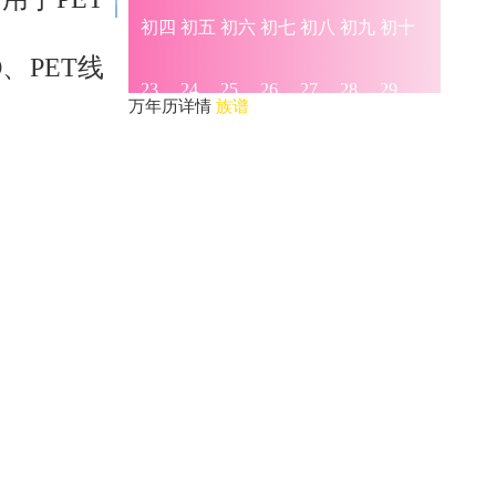
、PET线
万年历详情
族谱