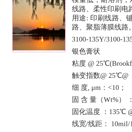
线路、柔性印刷电路
用途: 印刷线路、
路、聚脂薄膜线路
3100-135Y/3100-1
银色膏状 
粘度 @ 25℃(Brookf
触变指数@ 25℃@ （0
细 度, μm：<10；
固 含 量（Wt%） ：
固化温度 ：135℃ @
线宽/线距： 10mil/