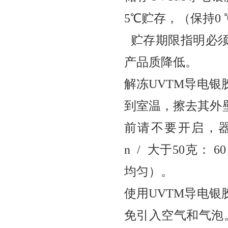
5℃
贮存，
（保持0
贮存期限指明必须
产品质降低。
解冻UVTM导电
到室温，擦去其外
前请不要开启，器
n / 大于50克：
均匀）。
使用UVTM导电
免引入空气和气泡