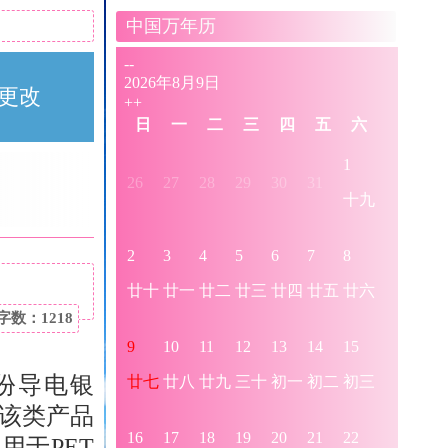
中国万年历
更改
字数：1218
份导电银
该类产品
用于PET