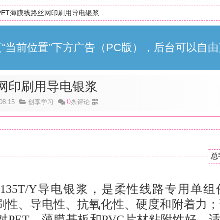
PET薄膜线路丝网印刷用导电银浆
“当前位置”下方广告（PC版），后台可以自由
丝网印刷用导电银浆
0
8:15
创享学习
条评论
总
135T/Y
导电银浆，是柔性线路专用单组
刷性、导电性、抗氧化性、硬度和附着力；
PET、薄膜基板和PVC片材粘附性好。适