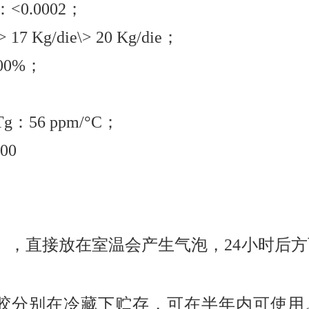
<0.0002；
 Kg/die\> 20 Kg/die；
00%； 
g：56 ppm/°C；
00
），直接放在室温会产生气泡，24小时后
银胶分别在冷藏下贮存，可在半年内可使用