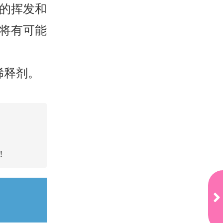
分的挥发和
将有可能
。
稀释剂。
！
银
浆
面
板