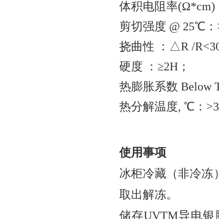
体积电阻率(Ω*cm)：
剪切强度 @ 25℃：> 17
挠曲性 ：△R /R<3
硬度 ：≥2H；
热膨胀系数 Below T
热分解温度, ℃：>3
使用事项
冰柜冷藏（非冷冻
取出解冻。
储存UVTM导电