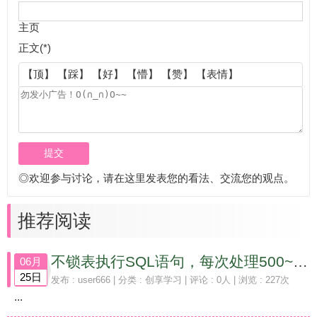
主页
正文(*)
【顶】
【踩】
【好】
【懵】
【赞】
【表情】
◎欢迎参与讨论，请在这里发表您的看法、交流您的观点。
推荐阅读
不锁表执行SQL语句，每次处理500~1000条，并输出日志记录执行情况的操作方法
06月
25日
发布 :
user666
| 分类 :
创享学习
| 评论 : 0人 | 浏览 : 227次
...