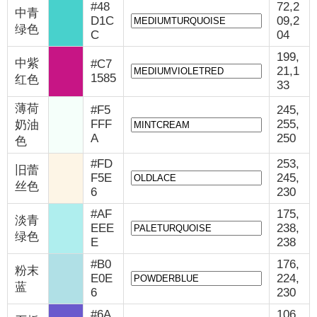
#48
72,2
中青
D1C
09,2
绿色
C
04
199,
中紫
#C7
21,1
1585
红色
33
薄荷
#F5
245,
FFF
255,
奶油
A
250
色
#FD
253,
旧蕾
F5E
245,
丝色
6
230
#AF
175,
淡青
EEE
238,
绿色
E
238
#B0
176,
粉末
E0E
224,
蓝
6
230
#6A
106,