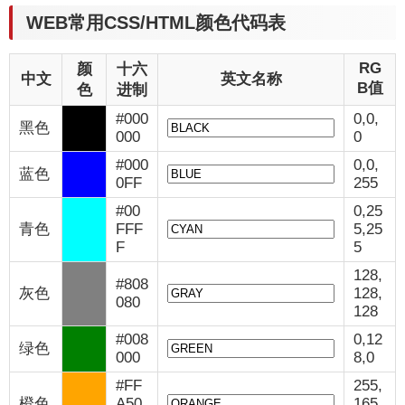
WEB常用CSS/HTML颜色代码表
RG
颜
十六
中文
英文名称
B值
色
进制
#000
0,0,
黑色
000
0
#000
0,0,
蓝色
0FF
255
#00
0,25
青色
FFF
5,25
F
5
128,
#808
灰色
128,
080
128
#008
0,12
绿色
000
8,0
#FF
255,
橙色
A50
165,