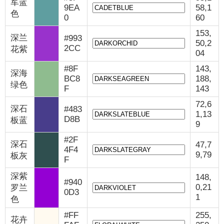
军蓝
9EA
58,1
色
0
60
153,
深兰
#993
50,2
2CC
花紫
04
#8F
143,
深海
BC8
188,
绿色
F
143
72,6
深石
#483
1,13
D8B
板蓝
9
#2F
深石
47,7
4F4
9,79
板灰
F
深紫
148,
#940
0,21
罗兰
0D3
1
色
#FF
255,
花卉