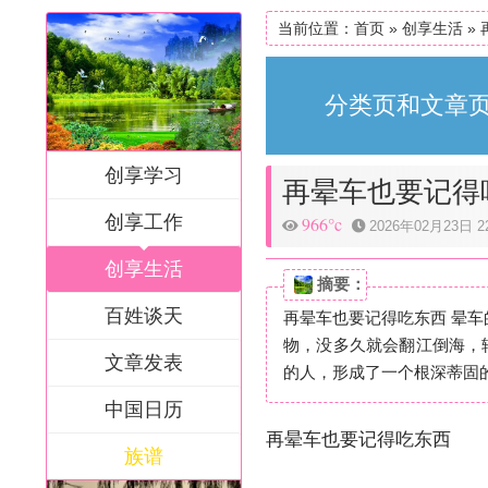
当前位置：
首页
»
创享生活
»
分类页和文章页
创享学习
再晕车也要记得
创享工作
966°c
2026年02月23日 22
创享生活
摘要：
百姓谈天
再晕车也要记得吃东西 晕
物，没多久就会翻江倒海，
文章发表
的人，形成了一个根深蒂固的
中国日历
再晕车也要记得吃东西
族谱