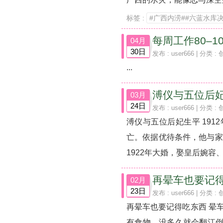
标签 :
#广西内涝##六蓝水库决
每周工作80–10
04月
30日
发布 :
user666
| 分类 :
...
溥仪与五位后
03月
24日
发布 :
user666
| 分类 :
溥仪与五位后妃生平 19
亡。依据优待条件，他与家人暂
1922年大婚，娶皇后婉容、淑
再晕车也要记
02月
23日
发布 :
user666
| 分类 :
再晕车也要记得吃东西 晕
有食物，没多久就会翻江