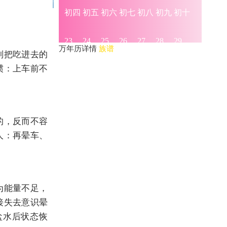
万年历详情
族谱
则把吃进去的
惯：上车前不
的，反而不容
人：再晕车、
为能量不足，
接失去意识晕
盐水后状态恢