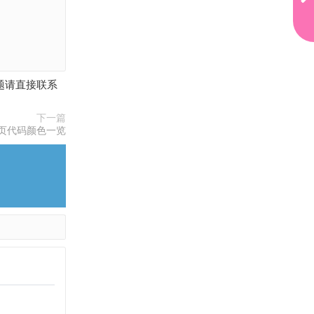
代
码
颜
色
一
览
何问题请直接联系
下
一
篇
下一篇
页代码颜色一览