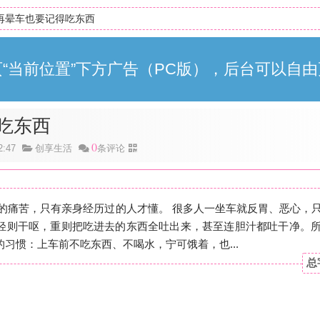
再晕车也要记得吃东西
“当前位置”下方广告（PC版），后台可以自由
吃东西
0
:47
创享生活
条评论
车的痛苦，只有亲身经历过的人才懂。 很多人一坐车就反胃、恶心，
轻则干呕，重则把吃进去的东西全吐出来，甚至连胆汁都吐干净。
习惯：上车前不吃东西、不喝水，宁可饿着，也...
总