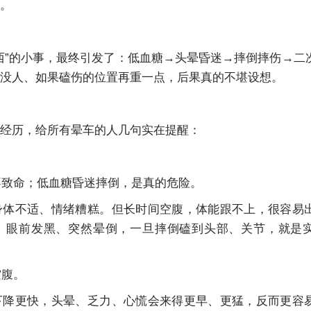
。
西”的小事，最终引发了：低血糖→头晕昏迷→摔倒摔伤→二
没人、如果磕伤的位置再重一点，后果真的不堪设想。
经历，给所有晕车的人几句实在提醒：
，不致命；低血糖昏迷摔倒，是真的危险。
身体不适、情绪糟糕。但长时间空腹，体能跟不上，很容易
、眼前发黑、突然晕倒，一旦摔倒磕到头部、关节，就是
空腹。
下降更快，头晕、乏力、心慌会来得更早、更猛，反而更容