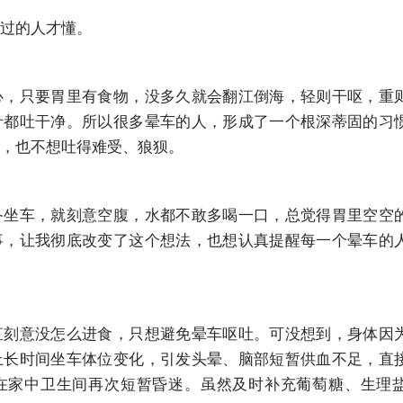
过的人才懂。
心，只要胃里有食物，没多久就会翻江倒海，轻则干呕，重
汁都吐干净。所以很多晕车的人，形成了一个根深蒂固的习
，也不想吐得难受、狼狈。
备坐车，就刻意空腹，水都不敢多喝一口，总觉得胃里空空
事，让我彻底改变了这个想法，也想认真提醒每一个晕车的
直刻意没怎么进食，只想避免晕车呕吐。可没想到，身体因
上长时间坐车体位变化，引发头晕、脑部短暂供血不足，直
在家中卫生间再次短暂昏迷。虽然及时补充葡萄糖、生理