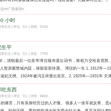
堤##广西暴雨#
0 小时
创享生活
| 评论 : 0人 | 浏览 : 523次
妃生平
创享生活
| 评论 : 0人 | 浏览 : 779次
12年，清朝最后一位皇帝溥仪颁布退位诏书，将权力交给袁世凯
居紫禁城内廷，保留皇室待遇。 溥仪的一生 1. 1912年—19
妃文绣。1924年被冯玉祥逐出皇宫。2. 1925年—1931年 天津
得吃东西
创享生活
| 评论 : 0人 | 浏览 : 966次
车的痛苦，只有亲身经历过的人才懂。 很多人一坐车就反胃、恶
倒海，轻则干呕，重则把吃进去的东西全吐出来，甚至连胆汁都