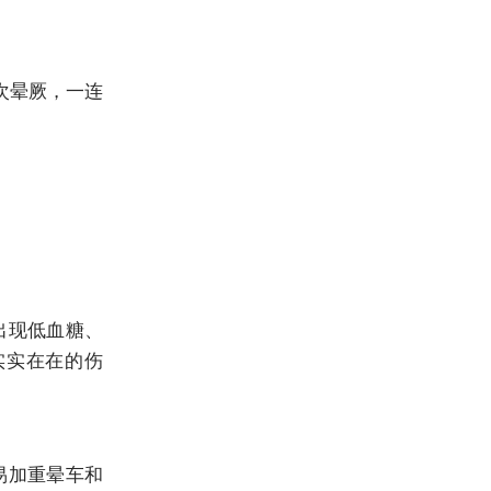
次晕厥，一连
出现低血糖、
实实在在的伤
易加重晕车和