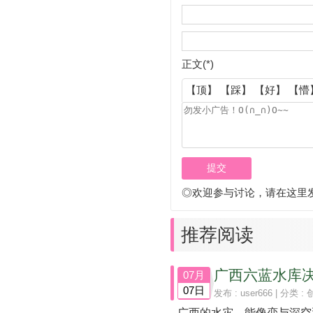
正文(*)
【顶】
【踩】
【好】
【懵
◎欢迎参与讨论，请在这里
推荐阅读
广西六蓝水库
07月
07日
发布 :
user666
| 分类 :
广西的水灾，能像恋与深空那