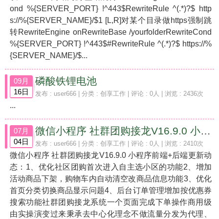
ond %{SERVER_PORT} !^443$RewriteRule ^(.*)?$ http
s://%{SERVER_NAME}/$1 [L,R]对某个目录做https强制跳
转RewriteEngine onRewriteBase /yourfolderRewriteCond
%{SERVER_PORT} !^443$#RewriteRule ^(.*)?$ https://%
{SERVER_NAME}/$...
磷酸铁锂电池
09月
16日
发布 :
user666
| 分类 :
创享工作
| 评论 : 0人 | 浏览 : 2436次
...
微信小程序 社群团购接龙V16.9.0 小程序前端+后端
07月
04日
发布 :
user666
| 分类 :
创享工作
| 评论 : 0人 | 浏览 : 2410次
微信小程序 社群团购接龙V16.9.0 小程序前端+后端更新动
态：1、优化社区团购首次进入自主选小区的功能2、增加
活动商品下架，购物车内自动清空改商品信息功能3、优化
首页分类切换商品显示问题4、后台订单管理增加按优惠券
搜索功能社群团购接龙系统一个页面完成下单操作商用级
由实操演变过来秉承去中心化理念不做流量分发为代理、