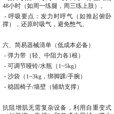
48小时（如周一练腿，周三练上肢）。
- 呼吸要点：发力时呼气（如推起俯卧
撑），还原时吸气，避免憋气。
六、简易器械清单（低成本必备）
- 弹力带（轻、中阻力各1根）
- 可调节哑铃/水瓶（1~5kg）
- 沙袋（1~3kg，绑脚踝/手腕）
- 稳固椅子/墙壁（辅助支撑）
抗阻增肌无需复杂设备，利用自重变式