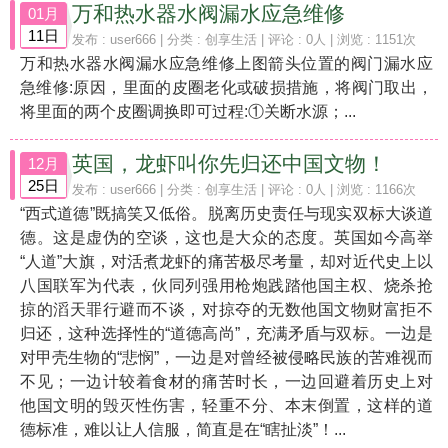
万和热水器水阀漏水应急维修
01月
11日
发布 :
user666
| 分类 :
创享生活
| 评论 : 0人 | 浏览 : 1151次
万和热水器水阀漏水应急维修上图箭头位置的阀门漏水应
急维修:原因，里面的皮圈老化或破损措施，将阀门取出，
将里面的两个皮圈调换即可过程:①关断水源；...
英国，龙虾叫你先归还中国文物！
12月
25日
发布 :
user666
| 分类 :
创享生活
| 评论 : 0人 | 浏览 : 1166次
“西式道德”既搞笑又低俗。脱离历史责任与现实双标大谈道
德。这是虚伪的空谈，这也是大众的态度。英国如今高举
“人道”大旗，对活煮龙虾的痛苦极尽考量，却对近代史上以
八国联军为代表，伙同列强用枪炮践踏他国主权、烧杀抢
掠的滔天罪行避而不谈，对掠夺的无数他国文物财富拒不
归还，这种选择性的“道德高尚”，充满矛盾与双标。一边是
对甲壳生物的“悲悯”，一边是对曾经被侵略民族的苦难视而
不见；一边计较着食材的痛苦时长，一边回避着历史上对
他国文明的毁灭性伤害，轻重不分、本末倒置，这样的道
德标准，难以让人信服，简直是在“瞎扯淡”！...