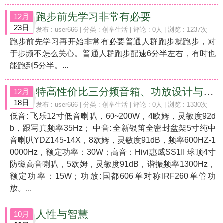
跑步前先学习非常有必要
12月
23日
发布 :
user666
| 分类 :
创享生活
| 评论 : 0人 | 浏览 : 1237次
跑步前先学习再开始非常有必要普通人群跑步就跑步，对
于步频不怎么关心。普通人群跑步配速6分半左右，有时也
能跑到5分半。...
特高性价比三分频音箱、功放设计与搭配
12月
18日
发布 :
user666
| 分类 :
创享生活
| 评论 : 0人 | 浏览 : 1330次
低音: 飞乐12寸低音喇叭，60~200W，4欧姆，灵敏度92d
b，跟写真频率35Hz； 中音: 全新银笛全密封盆架5寸纯中
音喇叭YDZ145-14X，8欧姆，灵敏度91dB，频率600HZ-1
0000Hz，额定功率：30W；高音：Hivi惠威SS1II 球顶4寸
防磁高音喇叭，5欧姆，灵敏度91dB，谐振频率1300Hz，
额定功率：15W；功放:国都606单对称IRF260单管功
放。...
人性与智慧
10月