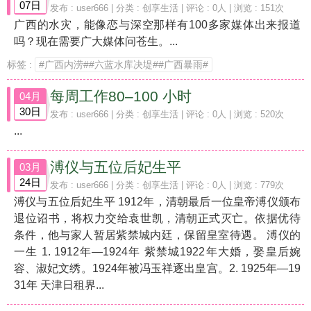
07日
发布 :
user666
| 分类 :
创享生活
| 评论 : 0人 | 浏览 : 151次
广西的水灾，能像恋与深空那样有100多家媒体出来报道
吗？现在需要广大媒体问苍生。...
标签 :
#广西内涝##六蓝水库决堤##广西暴雨#
每周工作80–100 小时
04月
30日
发布 :
user666
| 分类 :
创享生活
| 评论 : 0人 | 浏览 : 520次
...
溥仪与五位后妃生平
03月
24日
发布 :
user666
| 分类 :
创享生活
| 评论 : 0人 | 浏览 : 779次
溥仪与五位后妃生平 1912年，清朝最后一位皇帝溥仪颁布
退位诏书，将权力交给袁世凯，清朝正式灭亡。依据优待
条件，他与家人暂居紫禁城内廷，保留皇室待遇。 溥仪的
一生 1. 1912年—1924年 紫禁城1922年大婚，娶皇后婉
容、淑妃文绣。1924年被冯玉祥逐出皇宫。2. 1925年—19
31年 天津日租界...