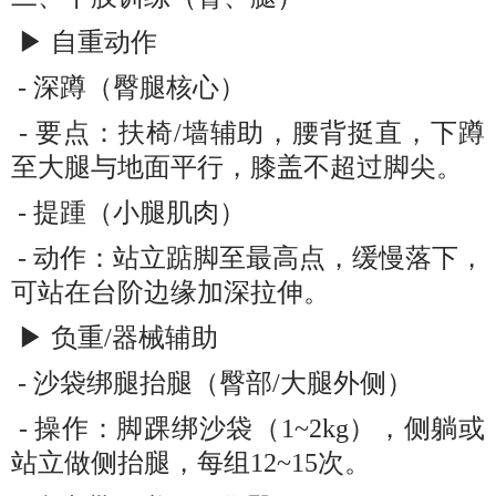
▶ 自重动作
- 深蹲（臀腿核心）
- 要点：扶椅/墙辅助，腰背挺直，下蹲
至大腿与地面平行，膝盖不超过脚尖。
- 提踵（小腿肌肉）
- 动作：站立踮脚至最高点，缓慢落下，
可站在台阶边缘加深拉伸。
▶ 负重/器械辅助
- 沙袋绑腿抬腿（臀部/大腿外侧）
- 操作：脚踝绑沙袋（1~2kg），侧躺或
站立做侧抬腿，每组12~15次。