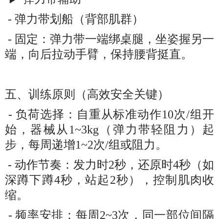
- 弹力带划船（背部肌群）
- 固定：弹力带一端绑桌腿，坐姿握另一
端，向后拉动手臂，保持腰背挺直。
五、训练原则（高效安全关键）
- 负荷选择：自重从标准动作10次/组开
始，器械从1~3kg（弹力带轻阻力）起
步，每周递增1~2次/组或阻力。
- 动作节奏：发力时2秒，还原时4秒（如
深蹲下蹲4秒，站起2秒），控制肌肉收
缩。
- 频率安排：每周2~3次，同一部位间隔