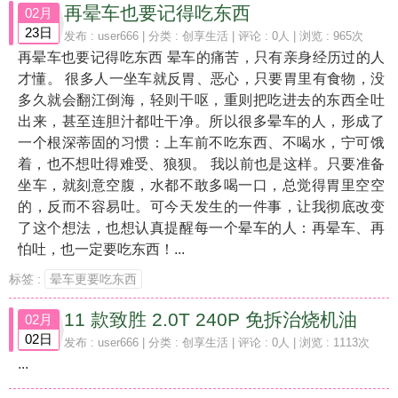
再晕车也要记得吃东西
02月
23日
发布 :
user666
| 分类 :
创享生活
| 评论 : 0人 | 浏览 : 965次
再晕车也要记得吃东西 晕车的痛苦，只有亲身经历过的人
才懂。 很多人一坐车就反胃、恶心，只要胃里有食物，没
多久就会翻江倒海，轻则干呕，重则把吃进去的东西全吐
出来，甚至连胆汁都吐干净。所以很多晕车的人，形成了
一个根深蒂固的习惯：上车前不吃东西、不喝水，宁可饿
着，也不想吐得难受、狼狈。 我以前也是这样。只要准备
坐车，就刻意空腹，水都不敢多喝一口，总觉得胃里空空
的，反而不容易吐。可今天发生的一件事，让我彻底改变
了这个想法，也想认真提醒每一个晕车的人：再晕车、再
怕吐，也一定要吃东西！...
标签 :
晕车更要吃东西
11 款致胜 2.0T 240P 免拆治烧机油
02月
02日
发布 :
user666
| 分类 :
创享生活
| 评论 : 0人 | 浏览 : 1113次
...