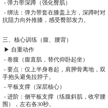
- 弹力带深蹲（强化臀肌）
- 绑法：弹力带套在膝盖上方，深蹲时对
抗阻力向外推膝，感受臀部发力。
三、核心训练（腹、腰背）
▶ 自重动作
- 卷腹（腹直肌，替代仰卧起坐）
- 要点：仅上半身卷起，肩胛骨离地，双
手抱头避免拉脖子。
- 平板支撑（深层核心）
- 进阶：侧平板支撑（练腹斜肌，收窄腰
围），左右各30秒。