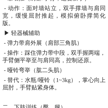
- 动作：面对墙站立，双手撑墙与肩同
宽，缓慢屈肘推起，模拟俯卧撑简化
版。
▶ 轻器械辅助
- 弹力带肩外展（肩部三角肌）
- 操作：踩住弹力带中段，双手握两端，
手臂侧平举至与肩同高，控制还原。
- 哑铃弯举（肱二头肌）
- 替代：水瓶/哑铃（1~3kg），掌心向上
屈肘，手臂贴紧身体。
二、下肢训练（臀、腿）