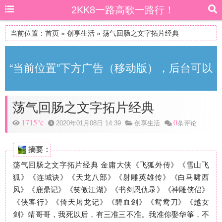
2KK8一路高歌一路行！
当前位置：
首页
»
创享生活
»
荡气回肠之文字拓片经典
“当前位置”下方广告（移动版），后台可以
荡气回肠之文字拓片经典
自由更改
1715°c
0
2020年01月08日 14:39
创享生活
条评论
摘要：
荡气回肠之文字拓片经典 金庸大侠《飞狐外传》《雪山飞
狐》《连城诀》《天龙八部》《射雕英雄传》《白马啸西
风》《鹿鼎记》《笑傲江湖》《书剑恩仇录》《神雕侠侣》
《侠客行》《倚天屠龙记》《碧血剑》《鸳鸯刀》《越女
剑》靖哥哥，我死以后，有三准三不准。我准你娶华筝，不