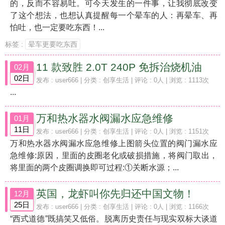
的，反而不容易吐。可今天发生的一件事，让我彻底改变
了这个想法，也想认真提醒每一个晕车的人：再晕车、再
怕吐，也一定要吃东西！...
标签 :
晕车更要吃东西
11 款致胜 2.0T 240P 免拆治烧机油
02月
02日
发布 :
user666
| 分类 :
创享生活
| 评论 : 0人 | 浏览 : 1113次
...
万和热水器水阀漏水应急维修
01月
11日
发布 :
user666
| 分类 :
创享生活
| 评论 : 0人 | 浏览 : 1151次
万和热水器水阀漏水应急维修上图箭头位置的阀门漏水应
急维修:原因，里面的皮圈老化或破损措施，将阀门取出，
将里面的两个皮圈调换即可过程:①关断水源；...
英国，龙虾叫你先归还中国文物！
12月
25日
发布 :
user666
| 分类 :
创享生活
| 评论 : 0人 | 浏览 : 1166次
“西式道德”既搞笑又低俗。脱离历史责任与现实双标大谈道