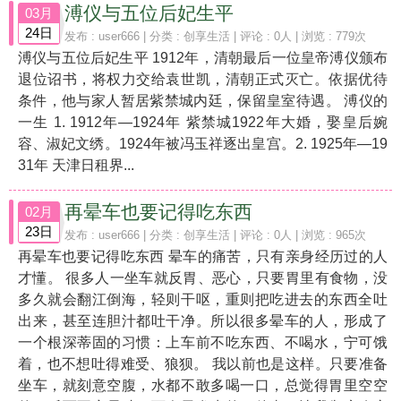
溥仪与五位后妃生平
03月
24日
发布 :
user666
| 分类 :
创享生活
| 评论 : 0人 | 浏览 : 779次
溥仪与五位后妃生平 1912年，清朝最后一位皇帝溥仪颁布
退位诏书，将权力交给袁世凯，清朝正式灭亡。依据优待
条件，他与家人暂居紫禁城内廷，保留皇室待遇。 溥仪的
一生 1. 1912年—1924年 紫禁城1922年大婚，娶皇后婉
容、淑妃文绣。1924年被冯玉祥逐出皇宫。2. 1925年—19
31年 天津日租界...
再晕车也要记得吃东西
02月
23日
发布 :
user666
| 分类 :
创享生活
| 评论 : 0人 | 浏览 : 965次
再晕车也要记得吃东西 晕车的痛苦，只有亲身经历过的人
才懂。 很多人一坐车就反胃、恶心，只要胃里有食物，没
多久就会翻江倒海，轻则干呕，重则把吃进去的东西全吐
出来，甚至连胆汁都吐干净。所以很多晕车的人，形成了
一个根深蒂固的习惯：上车前不吃东西、不喝水，宁可饿
着，也不想吐得难受、狼狈。 我以前也是这样。只要准备
坐车，就刻意空腹，水都不敢多喝一口，总觉得胃里空空