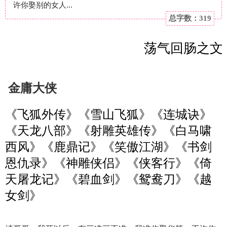
许你娶别的女人...
总字数：319
荡气回肠之文
金庸大侠
《飞狐外传》《雪山飞狐》《连城诀》
《天龙八部》《射雕英雄传》《白马啸
西风》《鹿鼎记》《笑傲江湖》《书剑
恩仇录》《神雕侠侣》《侠客行》《倚
天屠龙记》《碧血剑》《鸳鸯刀》《越
女剑》