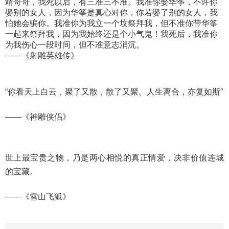
靖哥哥，我死以后，有三准三不准。我准你娶华筝，不许你
娶别的女人，因为华筝是真心对你，你若娶了别的女人，我
怕她会骗你。我准你为我立一个坟祭拜我，但不准你带华筝
一起来祭拜我，因为我始终还是个小气鬼！我死后，我准你
为我伤心一段时间，但不准意志消沉。
——《射雕英雄传》
“你看天上白云，聚了又散，散了又聚。人生离合，亦复如斯”
——《神雕侠侣》
世上最宝贵之物，乃是两心相悦的真正情爱，决非价值连城
的宝藏。
——《雪山飞狐》