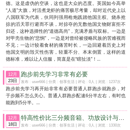
德。这是虚伪的空谈，这也是大众的态度。英国如今高举
“人道”大旗，对活煮龙虾的痛苦极尽考量，却对近代史上以
八国联军为代表，伙同列强用枪炮践踏他国主权、烧杀抢
掠的滔天罪行避而不谈，对掠夺的无数他国文物财富拒不
归还，这种选择性的“道德高尚”，充满矛盾与双标。一边是
对甲壳生物的“悲悯”，一边是对曾经被侵略民族的苦难视而
不见；一边计较着食材的痛苦时长，一边回避着历史上对
他国文明的毁灭性伤害，轻重不分、本末倒置，这样的道
德标准，难以让人信服，简直是在“瞎扯淡”！...
跑步前先学习非常有必要
12月
23日
发布 :
user666
| 分类 :
创享生活
| 评论 : 0人 | 浏览 : 1237次
跑步前先学习再开始非常有必要普通人群跑步就跑步，对
于步频不怎么关心。普通人群跑步配速6分半左右，有时也
能跑到5分半。...
特高性价比三分频音箱、功放设计与搭配
12月
18日
发布 :
user666
| 分类 :
创享生活
| 评论 : 0人 | 浏览 : 1330次