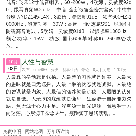
低音: 飞乐12寸低音喇叭，60~200W，4欧姆，灵敏度92d
b，跟写真频率35Hz； 中音: 全新银笛全密封盆架5寸纯中
音喇叭YDZ145-14X，8欧姆，灵敏度91dB，频率600HZ-1
0000Hz，额定功率：30W；高音：Hivi惠威SS1II 球顶4寸
防磁高音喇叭，5欧姆，灵敏度91dB，谐振频率1300Hz，
额定功率：15W；功放:国都606单对称IRF260单管功
放。...
人性与智慧
10月
03日
发布 :
user666
| 分类 :
创享生活
| 评论 : 0人 | 浏览 : 1791次
人最蠢的举动就是张扬。人最差的习性就是鲁养。人最大
的愚昧就是口无遮拦。人最上乘的状态就是减默。人最绝
的智谋就是内敛。人最佳的涵养就是沉稳。人最陋的认知
就是自傲。人最厚的底蕴就是谦卑。狂躁源于自身能力欠
缺。焦虑源于心力不足。浮夸源于目光短浅。懈怠源于方
向迷茫。心累源于杂念丛生。烦躁源于思绪紊乱。...
免责申明
|
网站地图
|
万年历详情