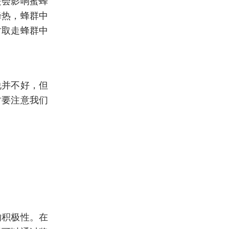
是会影响蜜蜂
置
蜂热，蜂群中
及
快
时取走蜂群中
捷
方
式
集
锦
说并不好，但
下
一
时要注意我们
篇
的积极性。在