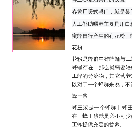
春繁用暖式巢门，就是巢
人工补助喂养主要是用白
蜜蜂自行产生的有花粉、
花粉
花粉是蜂群中雄蜂蛹与工
蜂蛹存在，那么就需要较
工蜂的分泌物，其它营养
以对于一个蜂群来说，不
蜂王浆
蜂王浆是一个蜂群中蜂
在，蜂王浆就是必不可少
工蜂提供充足的营养。