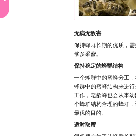
早文
章
哦，
亲
没有
无病无敌害
上一
篇了
保持蜂群长期的优质，需
够多采蜜。
保持稳定的蜂群结构
一个蜂群中的蜜蜂分工，
蜂群中的蜜蜂结构来进行
工作，老龄蜂也会从事幼
个蜂群结构合理的蜂群，
最优的目的。
适时取蜜