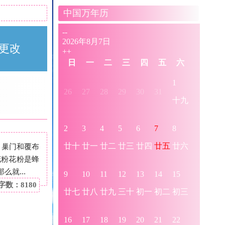
中国万年历
更改
，巢门和覆布
花粉花粉是蜂
就...
字数：8180