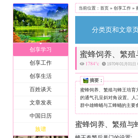
当前位置：
首页
»
创享工作
»
分类页和文章页
创享学习
蜜蜂饲养、繁殖
创享工作
1784°c
1970年01月01日 0
创享生活
摘要：
百姓谈天
蜜蜂饲养、繁殖与蜂王培育
的通气孔呈斜对角设置。人
文章发表
群中雄蜂蛹与工蜂蛹的主要食
中国日历
蜜蜂饲养、繁殖与
族谱
蜂王春繁后巢门的设置: