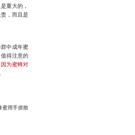
义是重大的，
负责，而且是
蜂群中成年蜜
。值得注意的
，因为蜜蜂对
。
蜂蜜用手搓散