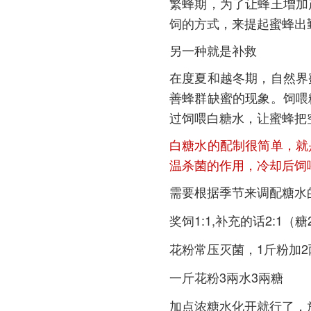
繁蜂期，为了让蜂王增加
饲的方式，来提起蜜蜂出
另一种就是补救
在度夏和越冬期，自然界
善蜂群缺蜜的现象。饲喂
过饲喂白糖水，让蜜蜂把
白糖水的配制很简单，就
温杀菌的作用，冷却后饲
需要根据季节来调配糖水
奖饲1:1,补充的话2:1
花粉常压灭菌，1斤粉加2
一斤花粉3兩水3兩糖
加点浓糖水化开就行了，