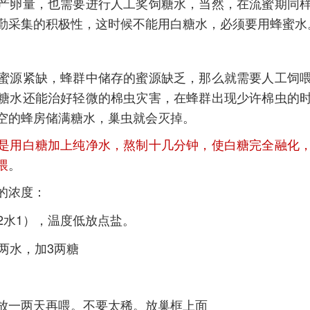
产卵量，也需要进行人工奖饲糖水，当然，在流蜜期同
勤采集的积极性，这时候不能用白糖水，必须要用蜂蜜水
蜜源紧缺，蜂群中储存的蜜源缺乏，那么就需要人工饲
糖水还能治好轻微的棉虫灾害，在蜂群出现少许棉虫的
空的蜂房储满糖水，巢虫就会灭掉。
是用白糖加上纯净水，熬制十几分钟，使白糖完全融化
喂
。
的浓度：
（糖2水1），温度低放点盐。
两水，加3两糖
放一两天再喂。不要太稀。放巢框上面