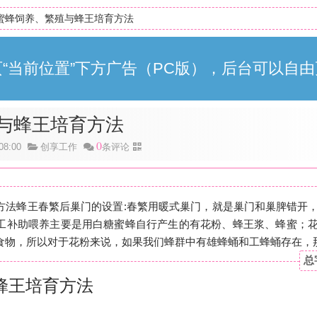
蜜蜂饲养、繁殖与蜂王培育方法
“当前位置”下方广告（PC版），后台可以自由
与蜂王培育方法
0
8:00
创享工作
条评论
方法蜂王春繁后巢门的设置:春繁用暖式巢门，就是巢门和巢脾错开
工补助喂养主要是用白糖蜜蜂自行产生的有花粉、蜂王浆、蜂蜜；
物，所以对于花粉来说，如果我们蜂群中有雄蜂蛹和工蜂蛹存在，那么
总
蜂王培育方法