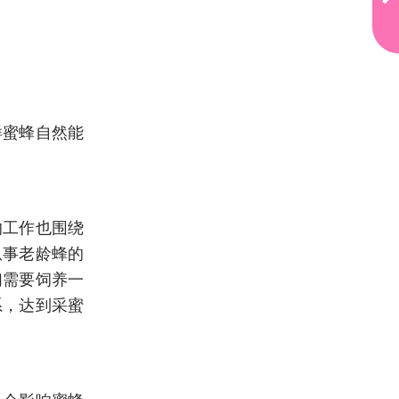
m
D
e
si
g
n
er
常
样蜜蜂自然能
用
设
置
及
快
捷
的工作也围绕
方
从事老龄蜂的
式
A
们需要饲养一
D
P
系，达到采蜜
A
D
S
常
用
设