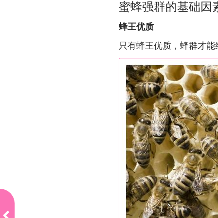
蜜蜂强群的基础因
蜂王优质
只有蜂王优质，蜂群才能
已经
是最