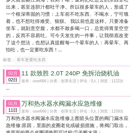
出来，甚至连胆汁都吐干净。所以很多晕车的人，形成了
一个根深蒂固的习惯：上车前不吃东西、不喝水，宁可饿
着，也不想吐得难受、狼狈。 我以前也是这样。只要准备
坐车，就刻意空腹，水都不敢多喝一口，总觉得胃里空空
的，反而不容易吐。可今天发生的一件事，让我彻底改变
了这个想法，也想认真提醒每一个晕车的人：再晕车、再
怕吐，也一定要吃东西！...
标签 :
晕车更要吃东西
11 款致胜 2.0T 240P 免拆治烧机油
02月
02日
发布 :
user666
| 分类 :
创享生活
| 评论 : 0人 | 浏览 : 1122次
...
万和热水器水阀漏水应急维修
01月
11日
发布 :
user666
| 分类 :
创享生活
| 评论 : 0人 | 浏览 : 1159次
万和热水器水阀漏水应急维修上图箭头位置的阀门漏水应
急维修:原因，里面的皮圈老化或破损措施，将阀门取出，
将里面的两个皮圈调换即可过程:①关断水源；...