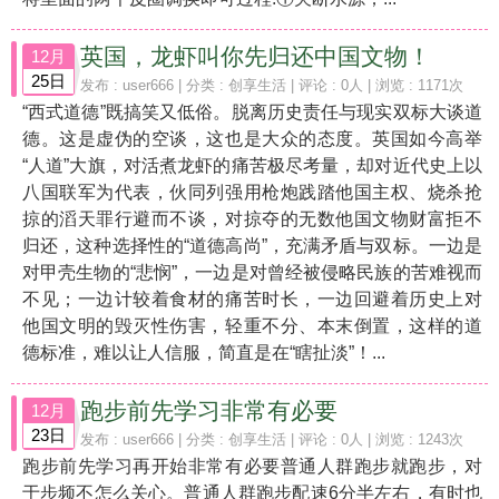
英国，龙虾叫你先归还中国文物！
12月
25日
发布 :
user666
| 分类 :
创享生活
| 评论 : 0人 | 浏览 : 1171次
“西式道德”既搞笑又低俗。脱离历史责任与现实双标大谈道
德。这是虚伪的空谈，这也是大众的态度。英国如今高举
“人道”大旗，对活煮龙虾的痛苦极尽考量，却对近代史上以
八国联军为代表，伙同列强用枪炮践踏他国主权、烧杀抢
掠的滔天罪行避而不谈，对掠夺的无数他国文物财富拒不
归还，这种选择性的“道德高尚”，充满矛盾与双标。一边是
对甲壳生物的“悲悯”，一边是对曾经被侵略民族的苦难视而
不见；一边计较着食材的痛苦时长，一边回避着历史上对
他国文明的毁灭性伤害，轻重不分、本末倒置，这样的道
德标准，难以让人信服，简直是在“瞎扯淡”！...
跑步前先学习非常有必要
12月
23日
发布 :
user666
| 分类 :
创享生活
| 评论 : 0人 | 浏览 : 1243次
跑步前先学习再开始非常有必要普通人群跑步就跑步，对
于步频不怎么关心。普通人群跑步配速6分半左右，有时也