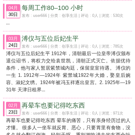
每周工作80–100 小时
04月
30日
发布 :
user666
| 分类 :
创享生活
| 评论 : 0人 | 浏览 : 530次
...
溥仪与五位后妃生平
03月
24日
发布 :
user666
| 分类 :
创享生活
| 评论 : 0人 | 浏览 : 785次
溥仪与五位后妃生平 1912年，清朝最后一位皇帝溥仪颁布
退位诏书，将权力交给袁世凯，清朝正式灭亡。依据优待
条件，他与家人暂居紫禁城内廷，保留皇室待遇。 溥仪的
一生 1. 1912年—1924年 紫禁城1922年大婚，娶皇后婉
容、淑妃文绣。1924年被冯玉祥逐出皇宫。2. 1925年—19
31年 天津日租界...
再晕车也要记得吃东西
02月
23日
发布 :
user666
| 分类 :
创享生活
| 评论 : 0人 | 浏览 : 971次
再晕车也要记得吃东西 晕车的痛苦，只有亲身经历过的人
才懂。 很多人一坐车就反胃、恶心，只要胃里有食物，没
多久就会翻江倒海，轻则干呕，重则把吃进去的东西全吐