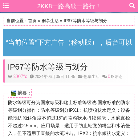
2KK8一路高歌一路行！
当前位置：
首页
»
创享生活
»
IP67等防水等级与划分
“当前位置”下方广告（移动版），后台可以
IP67等防水等级与划分
自由更改
2307°c
0
2024年06月05日 11:45
创享生活
条评论
摘要：
防水等级可分为国家等级和瑞士标准等级法:国家标准的防水
等级划分操作：防水等级划分IPX1：抗喷粉状水定义：设备
能抵抗倾斜角度不超过15°的喷粉状水持续灌溉，水滴直径
不超过2.5mm。应用场景：适用于防止轻微的粉尘和水滴侵
入，但不适用于直接的水流冲击。IPX2：抗水倾状水定义：