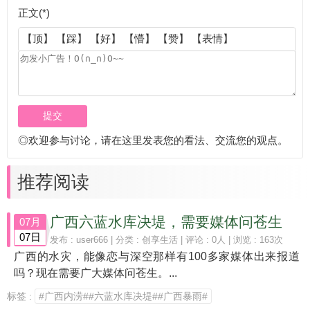
正文(*)
【顶】
【踩】
【好】
【懵】
【赞】
【表情】
◎欢迎参与讨论，请在这里发表您的看法、交流您的观点。
推荐阅读
广西六蓝水库决堤，需要媒体问苍生
07月
07日
发布 :
user666
| 分类 :
创享生活
| 评论 : 0人 | 浏览 : 163次
广西的水灾，能像恋与深空那样有100多家媒体出来报道
吗？现在需要广大媒体问苍生。...
标签 :
#广西内涝##六蓝水库决堤##广西暴雨#