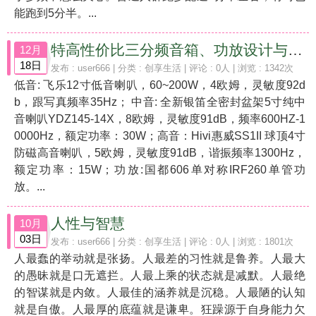
能跑到5分半。...
特高性价比三分频音箱、功放设计与搭配
12月
18日
发布 :
user666
| 分类 :
创享生活
| 评论 : 0人 | 浏览 : 1342次
低音: 飞乐12寸低音喇叭，60~200W，4欧姆，灵敏度92d
b，跟写真频率35Hz； 中音: 全新银笛全密封盆架5寸纯中
音喇叭YDZ145-14X，8欧姆，灵敏度91dB，频率600HZ-1
0000Hz，额定功率：30W；高音：Hivi惠威SS1II 球顶4寸
防磁高音喇叭，5欧姆，灵敏度91dB，谐振频率1300Hz，
额定功率：15W；功放:国都606单对称IRF260单管功
放。...
人性与智慧
10月
03日
发布 :
user666
| 分类 :
创享生活
| 评论 : 0人 | 浏览 : 1801次
人最蠢的举动就是张扬。人最差的习性就是鲁养。人最大
的愚昧就是口无遮拦。人最上乘的状态就是减默。人最绝
的智谋就是内敛。人最佳的涵养就是沉稳。人最陋的认知
就是自傲。人最厚的底蕴就是谦卑。狂躁源于自身能力欠